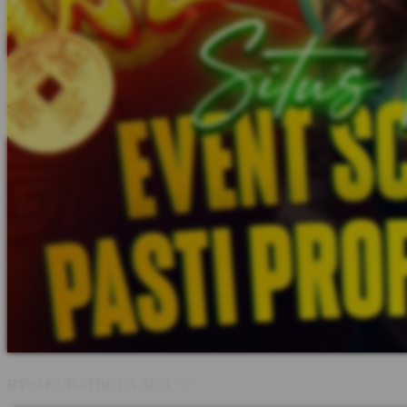
BY:
AKURATBET X SEO "_"