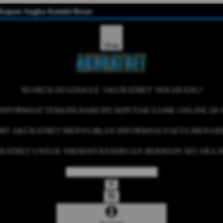
 Kupon Angka Komisi Besar
Shop
SEARCH DI GOOGLE 'AKURATBET' SEKARANG!
NFORMASI TERKINI HARI INI SEPUTAR GAME ONLINE DI
RT AKURATBET MENYAJIKAN INFORMASI FAKTA MENARIK
RATBET UNTUK NIKMATI KESERUAN BERMAIN SECARA